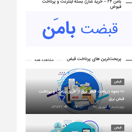
بامَن ۲۴ – خرید شارژ، بسته اینترنت و پرداخت
قبوض
پربحث‌ترین های پرداخت قبض
مشاهده همه
قبض
📜 نحوه دریافت قبض برق از طریق پیامک و پرداخت
قبض برق
چهارشنبه, ۶ شهریور ۱۳۹۸
۲۳
۵۴۵۴۷
قبض