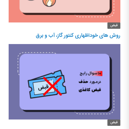
قبض
روش های خوداظهاری کنتور گاز، آب و برق
قبض