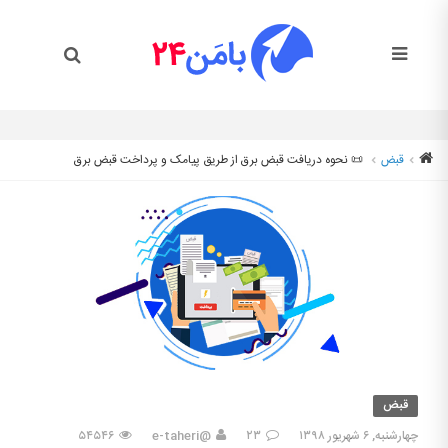
قبض
📜 نحوه دریافت قبض برق از طریق پیامک و پرداخت قبض برق
قبض
چهارشنبه, ۶ شهریور ۱۳۹۸
۲۳
@e-taheri
۵۴۵۴۶