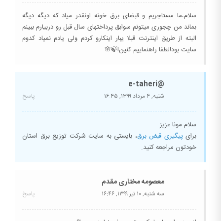
سلام،ما مستاجریم و قبضای برق خونه اونقدر میاد که دیگه دیگه
بماند من چجوری میتونم سوابق پرداختهای سال قبل رو دربیارم ببینم
البته از طریق اینترنت قبلا یبار اینکارو کردم ولی یادم نمیاد کدوم
سایت بود!لطفا راهنماییم کنین!🍃🌸
@e-taheri
شنبه, ۴ مرداد ۱۳۹۹,
۱۶:۴۵
پاسخ
سلام مونا عزیز
برای
پیگیری قبض برق
، بایستی به سایت شرکت توزیع برق استان
خودتون مراجعه کنید.
معصومه مختاری مقدم
سه شنبه, ۱۰ تیر ۱۳۹۹,
۱۶:۴۶
پاسخ