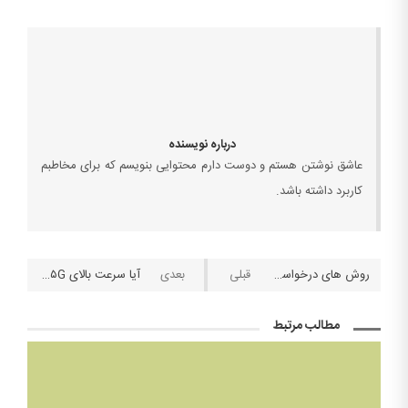
درباره نویسنده
عاشق نوشتن هستم و دوست دارم محتوایی بنویسم که برای مخاطبم
کاربرد داشته باشد.
روش های درخواست و ارسال شارژ اضطراری همراه اول، ایرانسل و رایتل
آیا سرعت بالای ۵G ارزش به خطر انداختن سلامتی ما را دارد؟
مطالب مرتبط