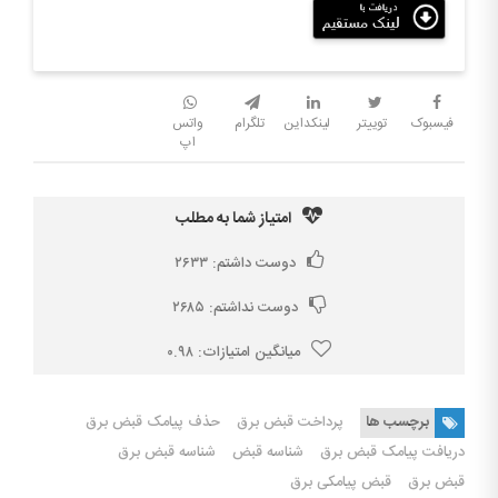
فیسبوک
توییتر
لینکداین
تلگرام
واتس
اپ
امتیاز شما به مطلب
دوست داشتم:
۲۶۳۳
دوست نداشتم:
۲۶۸۵
میانگین امتیازات:
۰.۹۸
برچسب ها
پرداخت قبض برق
حذف پیامک قبض برق
دریافت پیامک قبض برق
شناسه قبض
شناسه قبض برق
قبض برق
قبض پیامکی برق