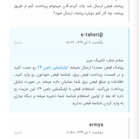
پيامك قبض ارسال شد پاك كردم الان ميخوام پرداخت كنم از طريق
پيامك چه كار كنم دوباره پيامك ارسال شود؟
@e-taheri
یکشنبه, ۸ تیر ۱۳۹۹,
۰۸:۲۷
پاسخ
سلام جناب تاجیک عزیز
پیامک قبض مجددا ارسال نمیشه.
اپلیکیشن بامن ۲۴
رو نصب کنید
و در قسمت پرداخت قبض برق، شناسه قبض خودتون رو وارد کنید،
اطلاعات و مبلغ قبض برق شما نمایش داده میشه. در صورت تمایل
پرداخت می‌کنید. استعلام قبض با اپلیکیشن بامن ۲۴ این مزیت رو
داره که بعد از اولین استعلام شناسه شما ذخیره میشه و دیگه نیازی
به وارد کردن شناسه قبض ندارید
ermya
دوشنبه, ۲ تیر ۱۳۹۹,
۱۰:۵۸
پاسخ