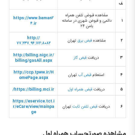
ف
مشاهده قبوض تلفن همراه
https://www.baman۲
۱
دائمی و قبوض شهری در سامانه
۴.ir
بامن ۲۴
http://
۲
مشاهده
قبض برق
تهران
۷۷.۲۳۷.۹۴.۱۷۲:۸۰۸۲
http://billing.nigc.ir/
۳
دریافت
قبض گاز
billing/gasAll.aspx
http://ccp.tpww.ir/H
۴
استعلام
قبض آب
تهران
omePage.aspx
۵
دریافت
قبض همراه اول
https://billing.mci.ir/
https://eservice.tct.i
۶
دریافت
قبض تلفن ثابت
تهران
r/eCare/view/mainpa
ge
مشاهده صورتحساب همراه اول