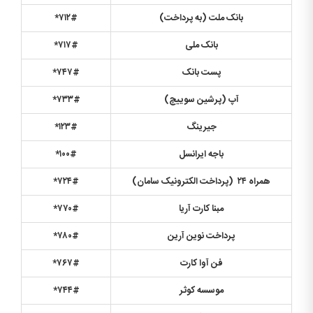
بانک ملت (به پرداخت
)
۷۱۲#
*
بانک ملی
۷۱۷#
*
پست بانک
۷۴۷#
*
آپ (پرشین سوییچ
)
۷۳۳#
*
جیرینگ
۱۲۳#
*
باجه ایرانسل
۱۰۰#
*
همراه ۲۴ (پرداخت الکترونیک سامان)
۷۲۴#
*
مبنا کارت آریا
۷۷۰#
*
پرداخت نوین آرین
۷۸۰#
*
فن آوا کارت
۷۶۷#
*
موسسه کوثر
۷۴۴#
*