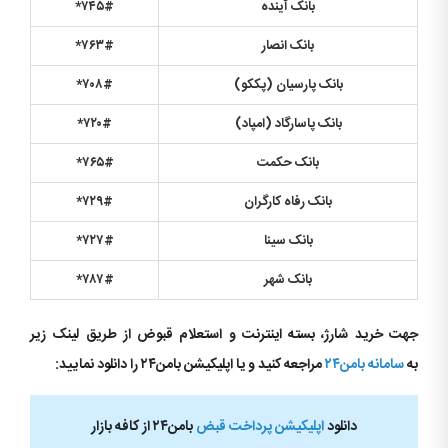
بانک آینده
۷۴۵#
*
بانک انصار
۷۶۳#
*
بانک پارسیان (پککو
)
۷۰۸#
*
بانک پاسارگاد (امپاد
)
۷۲۰#
*
بانک حکمت
۷۶۵#
*
بانک رفاه کارگران
۷۲۹#
*
بانک سینا
۷۲۷#
*
بانک شهر
۷۸۷#
*
جهت خرید شارژ، بسته اینترنت و استعلام قبوض از طریق لینک زیر
به
سامانه بامن۲۴
مراجعه کنید و یا اپلیکیشن بامن۲۴ را دانلود نمایید:
دانلود
اپلیکیشن پرداخت قبض
بامن۲۴ از کافه بازار