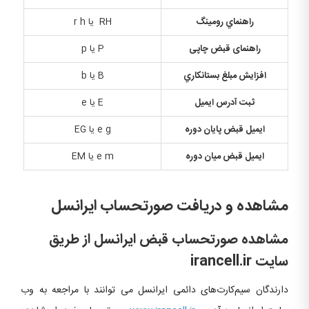
راهنماي رومينگ
RH یا r h
راهنمای قبض چاپی
P یا p
افزايش مبلغ بستانكاري
B یا b
ثبت آدرس ایمیل
E یا e
ایمیل قبض پایان دوره
e g یا EG
ایمیل قبض میان دوره
e m یا EM
مشاهده و دریافت صورتحساب ایرانسل
مشاهده صورتحساب قبض ایرانسل از طریق
سایت irancell.ir
دارندگان سیم‌کارت‌های دائمی ایرانسل می توانند با مراجعه به وب