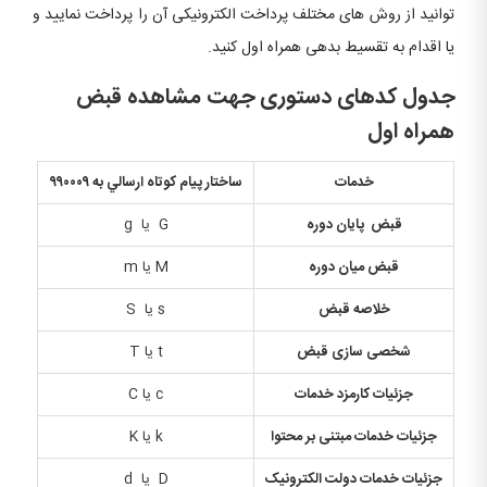
توانید از روش های مختلف پرداخت الکترونیکی آن را پرداخت نمایید و
یا اقدام به تقسیط بدهی همراه اول کنید.
جدول کدهای دستوری جهت مشاهده قبض
همراه اول
خدمات
ساختار پيام كوتاه ارسالي به
۹۹۰۰۰۹
قبض پايان دوره
G یا g
قبض ميان دوره
M یا m
خلاصه قبض
s یا S
شخصی سازی قبض
t یا T
جزئیات کارمزد خدمات
c یا C
جزئیات خدمات مبتنی بر محتوا
k یا K
جزئیات خدمات دولت الکترونیک
D یا d