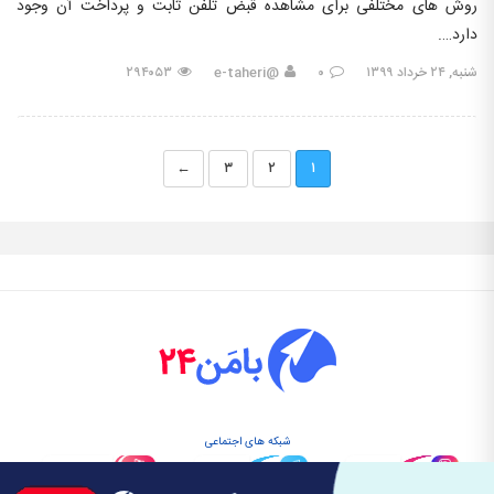
روش های مختلفی برای مشاهده قبض تلفن ثابت و پرداخت آن وجود
دارد….
شنبه, ۲۴ خرداد ۱۳۹۹
۰
@e-taheri
۲۹۴۰۵۳
←
۳
۲
۱
شبکه های اجتماعی
@Baman۲۴
@Baman۲۴
@Baman۲۴
تمامی حقوق این سایت متعلق به بامن۲۴ می باشد.