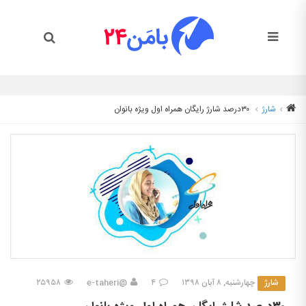
شارژ
۳۰درصد شارژ رایگان همراه اول ویژه بانوان
شارژ
چهارشنبه, ۸ آبان ۱۳۹۸
۴
@e-taheri
۲۵۹۵۸