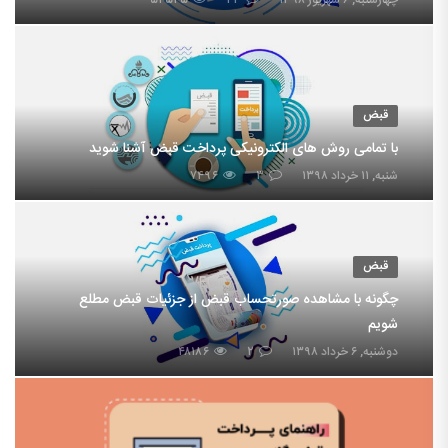
چهارشنبه, ۶ شهریور ۱۳۹۸
۲۳
۵۴۵۴۵
قبض
با تمامی روش های الکترونیکی پرداخت قبض آشنا شوید
شنبه, ۱۱ خرداد ۱۳۹۸
۳
۷۴۹۶
قبض
چگونه با مشاهده صورتحساب قبض از جزئیات قبض مطلع
شویم
دوشنبه, ۶ خرداد ۱۳۹۸
۲
۴۸۱۸۶