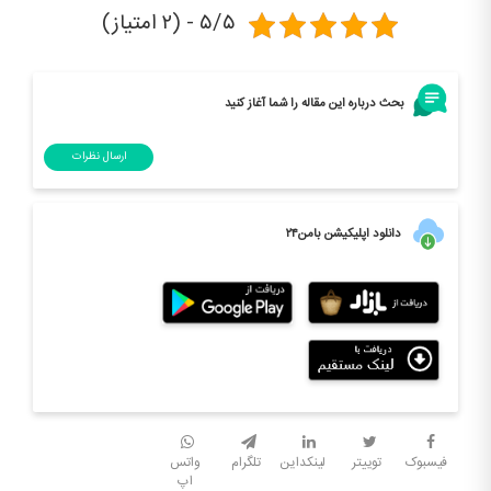
۵/۵ - (۲ امتیاز)
بحث درباره این مقاله را شما آغاز کنید
ارسال نظرات
دانلود اپلیکیشن بامن۲۴
فیسبوک
توییتر
لینکداین
تلگرام
واتس
اپ