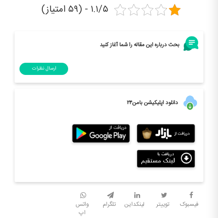
۱.۱/۵ - (۵۹ امتیاز)
بحث درباره این مقاله را شما آغاز کنید
ارسال نظرات
دانلود اپلیکیشن بامن۲۴
فیسبوک
توییتر
لینکداین
تلگرام
واتس
اپ