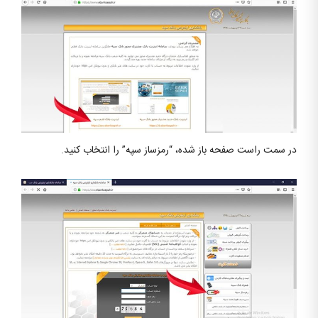
در سمت راست صفحه باز شده، “رمزساز سپه” را انتخاب کنید.