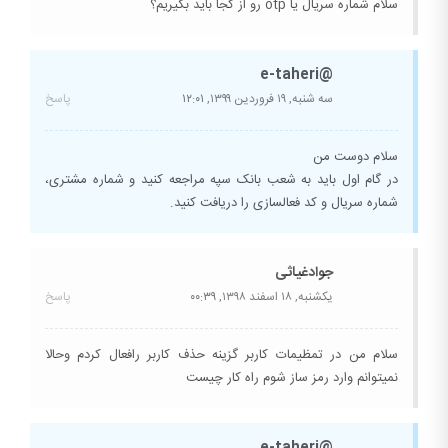
سلام شماره سريال يا otp رو از كجا بايد بگيريم؟
@e-taheri
سه شنبه, ۱۹ فروردین ۱۳۹۹,
۱۲:۰۱
پاسخ
سلام دوست من
در گام اول باید به شعب بانک سپه مراجعه کنید و شماره مشتری،
شماره سریال و کد فعالسازی را دریافت کنید.
جوادغیاثی
یکشنبه, ۱۸ اسفند ۱۳۹۸,
۰۰:۳۹
پاسخ
سلام من در تمظیمات کاربر گزینه حذف کاربر رافعال کردم وحالا
نمیتوانم وارد رمز ساز شوم راه کار چیست
@e-taheri