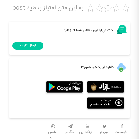
به این متن امتیاز بدهید post
بحث درباره این مقاله را شما آغاز کنید
ارسال نظرات
دانلود اپلیکیشن بامن۲۴
فیسبوک
توییتر
لینکداین
تلگرام
واتس
اپ