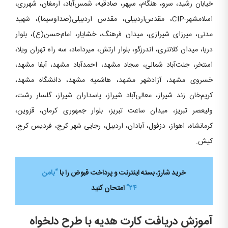
خیابان رشید، سرو، هنگام، سپهر، صادقیه، شمس‌آباد، ارمغان، شهرری،
اسلامشهر-CIP، مقدس‌اردبیلی، مقدس اردبیلی(صداوسیما)، شهید
مدنی، میرزای شیرازی، میدان فرهنگ، خشایار، امام‌حسن(ع)، بلوار
دریا، میدان کلانتری، اندرزگو، بلوار ارتش، میرداماد، سه راه تهران ویلا،
استخر، جنت‌آباد شمالی، سجاد مشهد، احمدآباد مشهد، آبفا مشهد،
خسروی مشهد، آزادشهر مشهد، هاشمیه مشهد، دانشگاه مشهد،
کریم‌خان زند شیراز، معالی‌آباد شیراز، پاسداران شیراز، گلسار رشت،
ولیعصر تبریز، میدان‌ ساعت تبریز، بلوار جمهوری کرمان، قزوین،
کرمانشاه، اهواز، دزفول، آبادان، اردبیل، رجایی شهر کرج، فردیس کرج،
کیش.
خرید شارژ، بسته اینترنت و پرداخت قبوض را با
“بامن
۲۴”
امتحان کنید
آموزش دریافت کارت هدیه با طرح دلخواه