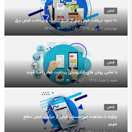
قبض
📜 نحوه دریافت قبض برق از طریق پیامک و پرداخت قبض برق
چهارشنبه, ۶ شهریور ۱۳۹۸
۲۳
۵۴۵۴۷
قبض
با تمامی روش های الکترونیکی پرداخت قبض آشنا شوید
شنبه, ۱۱ خرداد ۱۳۹۸
۳
۷۴۹۶
قبض
چگونه با مشاهده صورتحساب قبض از جزئیات قبض مطلع
شویم