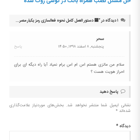
حل مشکل نصب همراه بانک در گوشی روت شده
۱ دیدگاه در “
🏧 دستور العمل کامل نحوه فعالسازی رمز یکبار مصرف otp بانک پاسارگاد
سحر
پنجشنبه, ۸ اسفند ۱۳۹۸,
۱۴:۵۰
پاسخ
سلام من مالزی هستم اس ام اس برام نمیاد آیا راه دیگه ای برای
احراز هویت هست ؟
پاسخ دهید
نشانی ایمیل شما منتشر نخواهد شد.
بخش‌های موردنیاز علامت‌گذاری
شده‌اند
*
دیدگاه
*