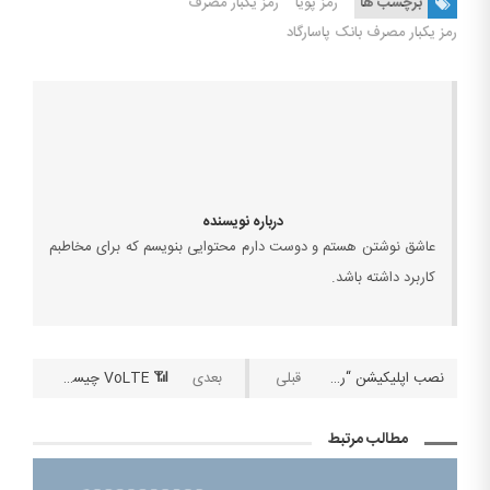
برچسب ها
رمز پویا
رمز یکبار مصرف
رمز یکبار مصرف بانک پاسارگاد
درباره نویسنده
عاشق نوشتن هستم و دوست دارم محتوایی بنویسم که برای مخاطبم
کاربرد داشته باشد.
نصب اپلیکیشن “رمزینه” و مراحل فعالسازی رمز یکبار مصرف بانک سامان
📶 VoLTE چیست؟ لیست گوشی‌هایی که از VoLTE پشتیبانی می‌کند و نحوه فعالسازی و تنظیمات
مطالب مرتبط