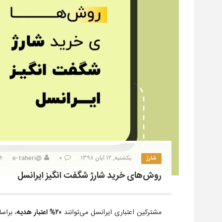
شارژ
یکشنبه, ۱۲ آبان ۱۳۹۸
۰
@e-taheri
روش‌های خرید شارژ شگفت انگیز ایرانسل
مشترکین اعتباری ایرانسل می‌توانند
۲۰% اعتبار هدیه
، براس