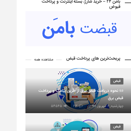
بامَن ۲۴ – خرید شارژ، بسته اینترنت و پرداخت
قبوض
پربحث‌ترین های پرداخت قبض
مشاهده همه
قبض
📜 نحوه دریافت قبض برق از طریق پیامک و پرداخت
قبض برق
چهارشنبه, ۶ شهریور ۱۳۹۸
۲۳
۵۴۵۴۵
قبض