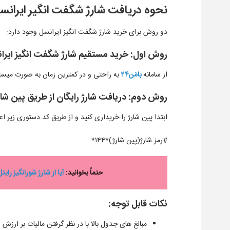
نحوه دریافت شارژ شگفت انگیر ایرانس
دو روش برای خرید شارژ شگفت انگیز ایرانسل وجود دارد:
روش اول: خرید مستقیم شارژ شگفت انگیز ایرانسل 
از سامانه
بامَن۲۴
به راحتی و در کمترین زمان به صورت میستقی
روش دوم:
دریافت شارژ رایگان از طریق پین شار
ابتدا پین شارژ را خریداری کنید و از طریق کد دستوری زیر اعت
#رمز شارژ(پین شارژ)*۱۴۴*
حتماً بخوانید:
آیا از شارژ شورانگیز رایتل اطلاع دارید؟ 
نکات قابل توجه:
مبالغ های جدول بالا با در نظر گرفتن مالیات بر ارزش