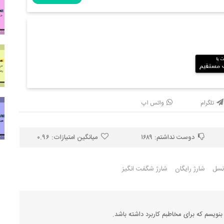
تلگرام
واتس اپ
دوست نداشتم:
۱۶۸۹
میانگین امتیازات:
۰.۹۶
انسل
شارژ رایگان
شارژ شگفت انگیز
یسم که برای مخاطبم کاربرد داشته باشد.