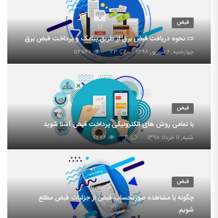
قبض
📜 نحوه دریافت قبض برق از طریق پیامک و پرداخت قبض برق
چهارشنبه, ۶ شهریور ۱۳۹۸
۲۳
۵۴۵۴۷
قبض
با تمامی روش های الکترونیکی پرداخت قبض آشنا شوید
شنبه, ۱۱ خرداد ۱۳۹۸
۳
۷۴۹۶
قبض
چگونه با مشاهده صورتحساب قبض از جزئیات قبض مطلع
شویم