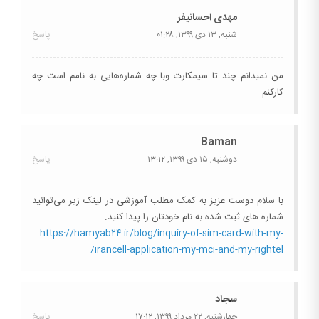
مهدی احسانیفر
شنبه, ۱۳ دی ۱۳۹۹,
۰۱:۲۸
پاسخ
من نمیدانم چند تا سیمکارت وبا چه شماره‌هایی به نامم است چه
کارکنم
Baman
دوشنبه, ۱۵ دی ۱۳۹۹,
۱۳:۱۲
پاسخ
با سلام دوست عزیز به کمک مطلب آموزشی در لینک زیر می‌توانید
شماره های ثبت شده به نام خودتان را پیدا کنید.
https://hamyab۲۴.ir/blog/inquiry-of-sim-card-with-my-
irancell-application-my-mci-and-my-rightel/
سجاد
چهارشنبه, ۲۲ مرداد ۱۳۹۹,
۱۷:۱۲
پاسخ