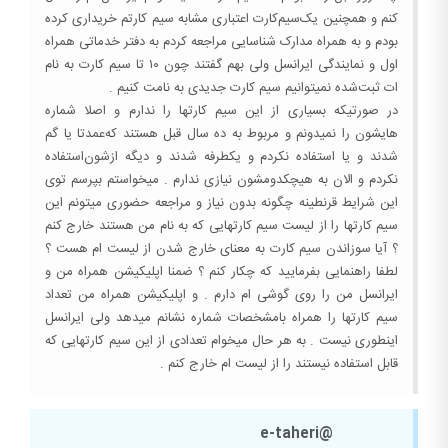
کنم و همچنین یک‌سیم‌کارت اعتباری مشابه سیم‌ کارتم خریداری کرده
بودم و به همراه مدارک شناسایی مراجعه کردم به دفتر خدماتی همراه
اول و نمایندگی ایرانسل ولی بهم گفتند چون ۱۰ تا سیم کارت به نام
ات ثبت‌شده نمیتوانیم سیم کارت جدیدی به نامت کنیم .
در صورتیکه‌ بسیاری از این سیم کارتها را ندارم و اصلا شماره
هایشون را نمیدونم و مربوط به ده سال قبل هستند که‌عمدتا یا گم
شدند و یا استفاده نکردم و یکطرفه شدند و دیگه ازشون‌استفاده
نکردم و الان به هیچکدومشون نیازی ندارم . میخواستم بپرسم توی
این شرایط قرنطینه چگونه بدون نیاز و مراجعه حضوری میتونم این
سیم کارتها را از لیست سیم کارتهایی که به نام من هستند خارج کنم
؟ آیا سوزاندن سیم کارت به معنای خارج شدن از لیست ام هست ؟
لطفا راهنمایی بفرمایید که چکار کنم ؟ ضمنا اپلیکیشن همراه من و
ایرانسل من را روی گوشی ام دارم . و اپلیکیشن همراه من تعداد
سیم کارتها را همراه بامشخصات شماره نشانم میدهد ولی ایرانسل
اینطوری نیست . به هر حال میخوام تعدادی از این سیم کارتهایی که
قابل استفاده نیستند را از لیست ام خارج کنم .
@e-taheri