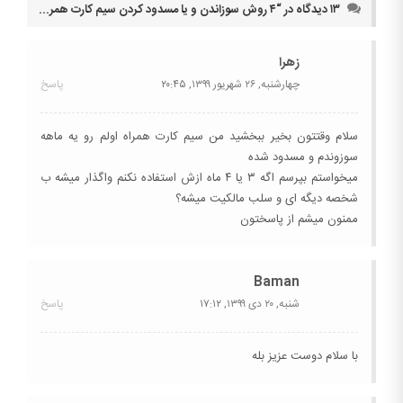
۱۳ دیدگاه در “
۴ روش سوزاندن و یا مسدود کردن سیم کارت همراه اول به صورت حضوری و غیرحضوری
زهرا
چهارشنبه, ۲۶ شهریور ۱۳۹۹,
۲۰:۴۵
پاسخ
سلام وقتتون بخیر ببخشید من سیم کارت همراه اولم رو یه ماهه
سوزوندم و مسدود شده
میخواستم بپرسم اگه ۳ یا ۴ ماه ازش استفاده نکنم واگذار میشه ب
شخصه دیگه ای و سلب مالکیت میشه؟
ممنون میشم از پاسختون
Baman
شنبه, ۲۰ دی ۱۳۹۹,
۱۷:۱۲
پاسخ
با سلام دوست عزیز بله