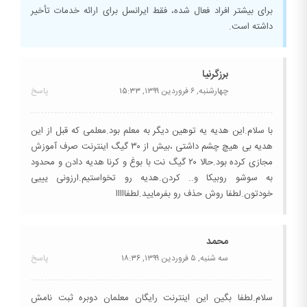
برای بیشتر افراد فعال شده، فقط ایرانسل برای ارائه خدمات تأخیر
داشته است.
برزگرنیا
چهارشنبه, ۶ فروردین ۱۳۹۹,
۱۵:۳۳
پاسخ
با سلام.این هدیه یه توهین دیگر به معلم بود.معلمی که قبل از این
هدیه بی هیچ چشم داشتی ،بیش از ۳۰ گیگ اینترنت صرف آموزش
مجازی کرده بود.حالا ۲۰ گیگ نت با بوغ و کرنا هدیه دادن و محدود
به سوشو روبیکا و.. کردن.هدیه رو تخواستیم.ارزونی یییی
خودتون.لطفا روش حذف رو بفرمایید.لطفااااا
محمد
سه شنبه, ۵ فروردین ۱۳۹۹,
۱۸:۳۶
پاسخ
سلام.لطفا بگین این اینترنت رایگان معلمان دوبره ثبت نامش