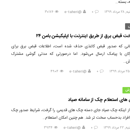
ه، بسته…
رداد ۱۳۹۹
۰
@e-taheri
۳۰۱۷۶
ت قبض برق از طریق اینترنت با اپلیکیشن بامن ۲۴
مانی که صدور قبض کاغذی حذف شده است، اطلاعات قبض برق برای
کان با پیامک ارسال می‌شود. اما درصورتی که مدتی گوشی مشترک
ش…
۴۹۰۴
@e-taheri
۰
زش
های استعلام چک از سامانه صیاد
 اینکه چک صیاد جای دسته چک های قدیمی را گرفت، شرایط صدور چک
افراد بدحساب سخت تر شد. هم چنین امکان استعلام…
مرداد ۱۳۹۹
۰
@e-taheri
۳۹۳۴