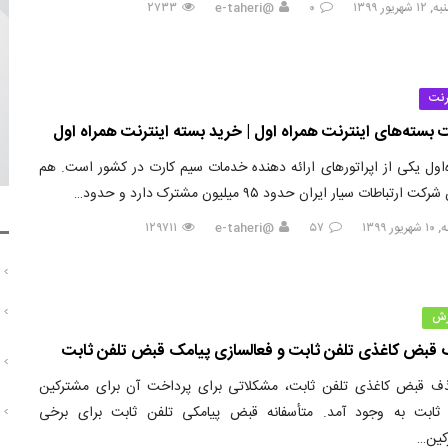
هریور ۱۳۹۹
۰
@e-taheri
۲۷۳۳
رنت
 بسته‌های اینترنت همراه اول | خرید بسته اینترنت همراه اول
‌اول یکی از اپراتورهای ارائه دهنده خدمات سیم کارت در کشور است. هم
ت ارتباطات سیار ایران حدود ۹۵ میلیون مشترک دارد و حدود…
ور ۱۳۹۹
۵۷
@e-taheri
۱۲۹۷۱۱
زش
قبض کاغذی تلفن ثابت و فعالسازی پیامک قبض تلفن ثابت
ذف قبض کاغذی تلفن ثابت، مشکلاتی برای پرداخت آن برای مشترکین
 ثابت به وجود آمد. متأسفانه قبض پیامکی تلفن ثابت برای برخی
کین…