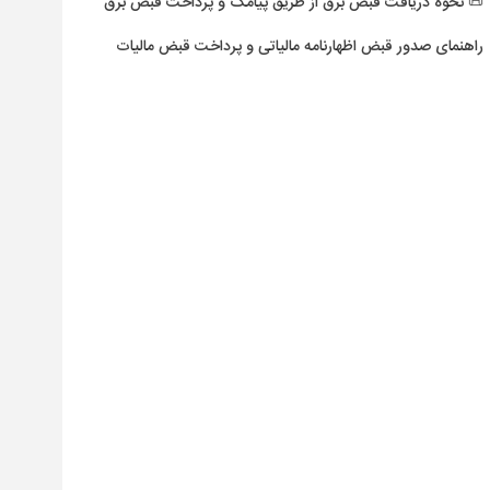
📜 نحوه دریافت قبض برق از طریق پیامک و پرداخت قبض برق
راهنمای صدور قبض اظهارنامه مالیاتی و پرداخت قبض مالیات