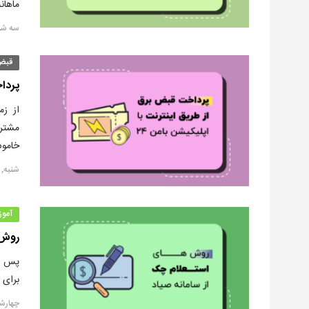
ماهان
سه شنبه, ۲۸ م
قبض
پرداخ
از ز
مشتر
خامو
شنبه, ۲۵ مرداد ۱۳۹۹
آمو
روش 
پس از
برای 
چهارشنبه, ۲۲ 