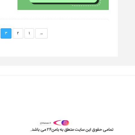
۳
۲
۱
→
@Baman۲۴
تمامی حقوق این سایت متعلق به بامن۲۴ می باشد.