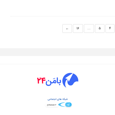
←
۱۶
…
۵
۴
شبکه های اجتماعی
@Baman۲۴