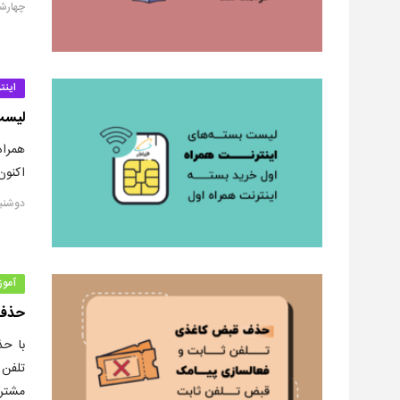
چهارشنبه, ۱۲ ش
اینت
لیست
همراه
اکنون شرک
دوشنبه, ۱۰ شهری
آمو
حذف 
با ح
تلفن
مشتر