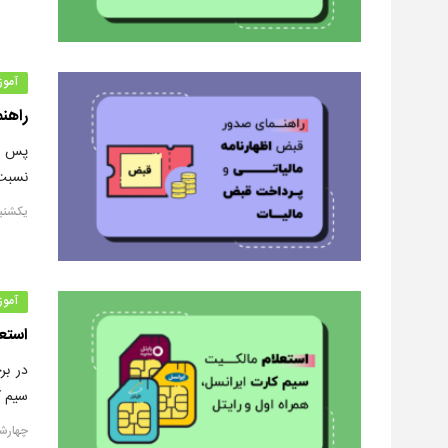
آمو
راهن
پس از
نسبت 
یکشنبه, ۱۹ مردا
آمو
استعل
در بر
سیم ک
چهارشنبه, ۱۵ 