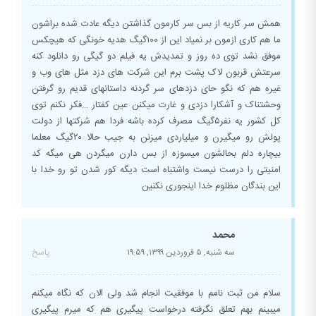
همش سر کاریه از بس سر کارمون گذاشتن دیگه عادت شده براشون
ما هم کاری ازمون بر نمیاد این از ۱۰۰گیگ هدیه خونگی که هیچکس
موفق نشد توی ده روز و تمدیدش یه فیلم دو گیگی رو دانلود کنه
سرعتش قربون لاک پشت برم این شرکت های دزد مثل های وب و
غیره هم که نگو حای دزدهای سر گردنه داستانهای قدیم رو گرفتن
وحشتناک و آشکارا دزدی و غارت میکنن عین کفتار …فکر نکنم توی
کل کشور یه نفر۵گیگ مصرف کرده باشه فردا هم شرکتها از دولت
پولش رو میگیرن و میلیاردی میزنن به جیب حالا ۲۰گیگ معلما
بیچاره دلم بحالشون میسوزه از بس دارن میگردن هی میگه کد
امنیتی را درست نیست واشتباه است دیگه کور شدن تو رو خدا با
این بندگان مظلوم خدا اینجوری نکنین
محمد
سه شنبه, ۵ فروردین ۱۳۹۹,
۱۹:۵۹
پاسخ
سلام من ثبت نامم با موفقیت انجام شد ولی الان که نگاه میکنم
میبینم بهم تعلق نگرفته درخواست پیگیری هم که میرم پیگیری