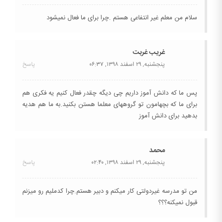
سلام من معلم غیر انتفاعی هستم .چرا برای ما فعال نمیشود
غریب غربت
پنجشنبه, ۲۹ اسفند ۱۳۹۸,
۰۶:۳۷
پاسخ
پس ما که دانش آموز داریم چی دیگه چقدر فعال کنیم یه فکری هم
برای ما که بچهامون تو گروههای معلما هستن بکنید.به ما هم هدیه
بدهید برای دانش آموز
محمد
پنجشنبه, ۲۹ اسفند ۱۳۹۸,
۰۲:۴۰
پاسخ
من تو مدرسه غیردولتی کار میکنم و دبیر هستم.چرا کدملیم رو میزنم
قبول نمیکنه؟؟؟