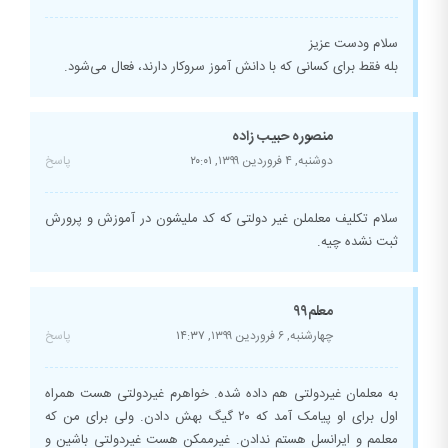
سلام ودست عزیز
بله فقط برای کسانی که با دانش آموز سروکار دارند، فعال می‌شود.
منصوره حبیب زاده
دوشنبه, ۴ فروردین ۱۳۹۹,
۲۰:۰۱
پاسخ
سلام تکلیف معلملن غیر دولتی که کد ملیشون در آموزش و پرورش
ثبت نشده چیه.
معلم۹۹
چهارشنبه, ۶ فروردین ۱۳۹۹,
۱۴:۳۷
پاسخ
به معلمان غیردولتی هم داده شده. خواهرم غیردولتی هست همراه
اول برای او پیامک آمد که ۲۰ گیگ بهش دادن. ولی برای من که
معلمم و ایرانسل هستم ندادن. غیرممکن هست غیردولتی باشین و