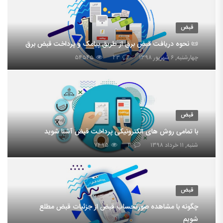
قبض
📜 نحوه دریافت قبض برق از طریق پیامک و پرداخت قبض برق
چهارشنبه, ۶ شهریور ۱۳۹۸
۲۳
۵۴۵۴۵
قبض
با تمامی روش های الکترونیکی پرداخت قبض آشنا شوید
شنبه, ۱۱ خرداد ۱۳۹۸
۳
۷۴۹۵
قبض
چگونه با مشاهده صورتحساب قبض از جزئیات قبض مطلع
شویم