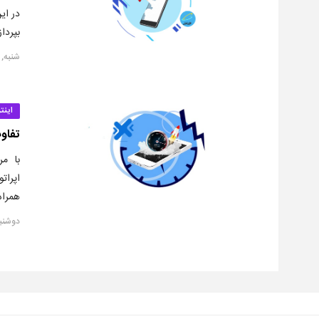
بپردا
شنبه, ۲۸ اردیبهشت ۳۹۸
اینت
تفاوت
اپرات
همراه
دوشنبه, ۲۷ اسفن