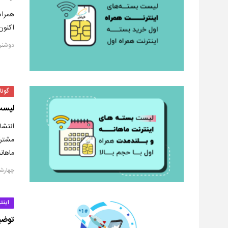
همراه
اکنون شرک
دوشنبه, ۱۰ شهری
گونا
لیست 
انتشا
مشترک
ماهان
چهارشنبه, ۲۹ 
اینت
توضیحا