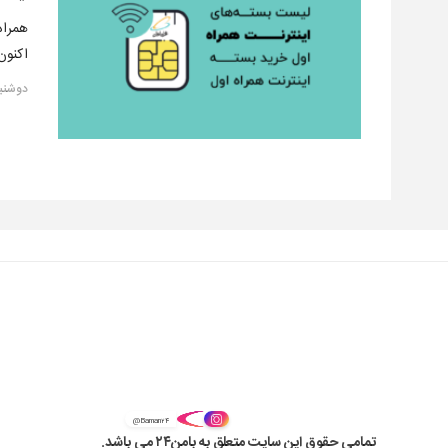
همراه
اکنون شرک
دوشنبه, ۱۰ شهری
@Baman۲۴
تمامی حقوق این سایت متعلق به بامن۲۴ می باشد.