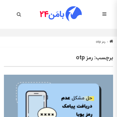
رمز otp
برچسب:
رمز otp