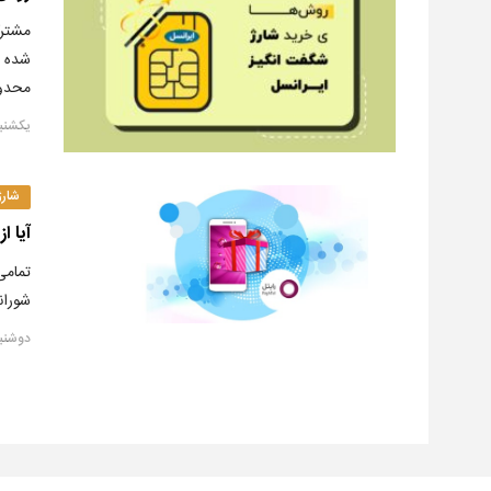
شده خ
محدود
یکشنبه, ۱۲ آبا
شارژ
آیا از ش
تمامی
شورانگیز تا ۳۵ درصد شارژ ب
دوشنبه, ۶ خردا