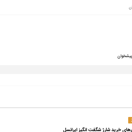
ن
پیشخوان
های خرید شارژ شگفت انگیز ایرانسل