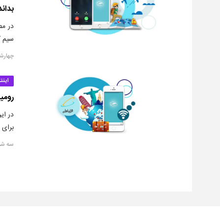
بداند
در مط
سیم ک
چهارشنبه, ۴ ارد
اینت
رومی
در ای
برای 
سه شنبه, ۳ اردی