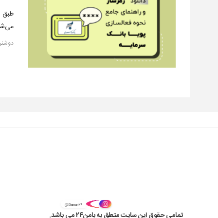
طبق ا
می‌شو
دوشنبه, ۲۵ آذ
@Baman۲۴
تمامی حقوق این سایت متعلق به بامن۲۴ می باشد.