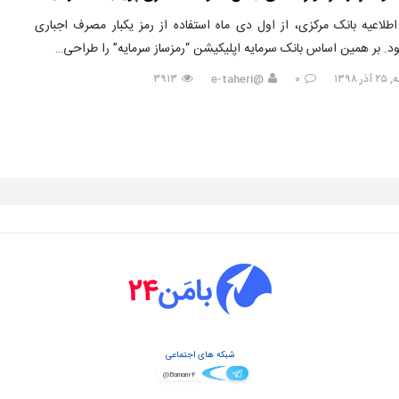
طلاعیه بانک مرکزی، از اول دی ماه استفاده از رمز یکبار مصرف اجباری
د. بر همین اساس بانک سرمایه اپلیکیشن “رمزساز سرمایه” را طراحی…
ر ۱۳۹۸
۰
@e-taheri
۳۹۱۳
شبکه های اجتماعی
@Baman۲۴