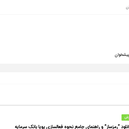
ن
پیشخوان
زش
نلود “رمزساز” و راهنمای جامع نحوه فعالسازی پویا بانک سرمایه