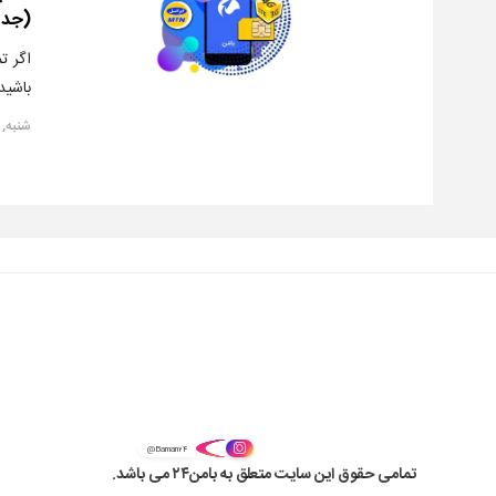
(جدی
اگر ت
باشید
شنبه, ۷ اردیبهشت ۱۳۹۸
@Baman۲۴
تمامی حقوق این سایت متعلق به بامن۲۴ می باشد.