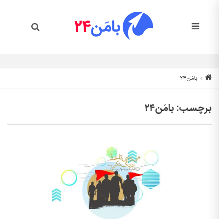
بامَن۲۴
برچسب:
بامَن۲۴