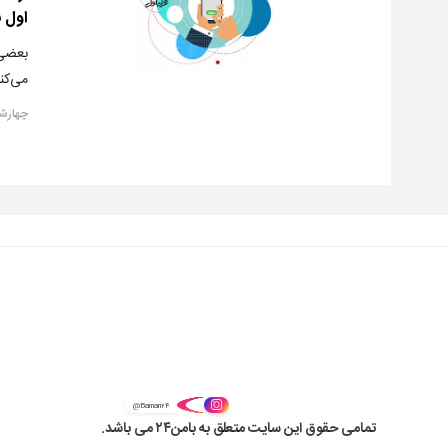
اول ب
بعضی 
می‌کنن
چهارشنبه, ۱ خ
@Baman۲۴
تمامی حقوق این سایت متعلق به بامن۲۴ می باشد.