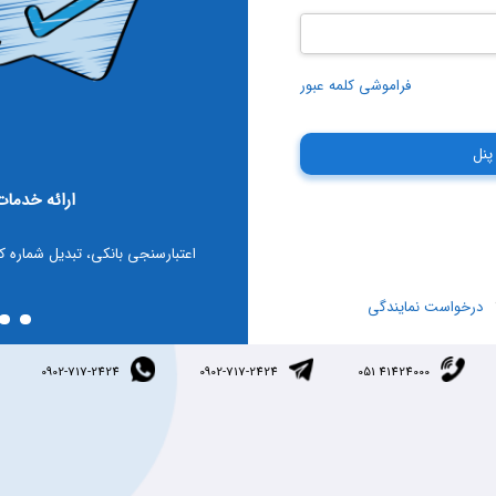
فراموشی کلمه عبور
پنل
 راهور
ارائه خدمات
معاینه فنی، استعلام تصادفات رانندگی
اعتبارسنجی بانکی، تبدیل شماره 
درخواست نمایندگی
0902-717-2424
0902-717-2424
051 41424000