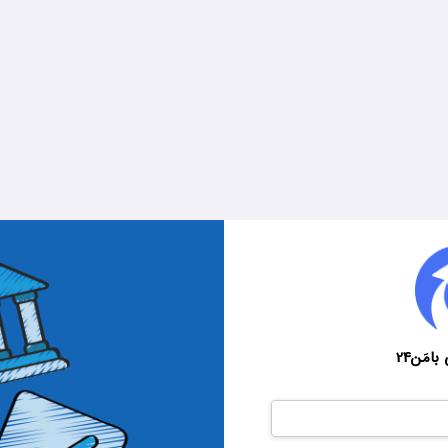
امَن24